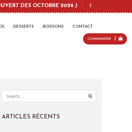
UVERT DES OCTOBRE 2026 )
OS
DESSERTS
BOISSONS
CONTACT
COMMANDER
S
e
a
r
c
ARTICLES RÉCENTS
h
f