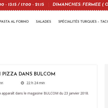
 - 13:15 / 17:00 - 21:15
DIMANCHES: FERMEE ( O
PASTA AL FORNO
SALADES
SPÉCIALITÉS TURQUES – TAC
I PIZZA DANS BULCOM
nn
22 h 24 min
a apparaît dans le magasine BULCOM du 23 janvier 2018.