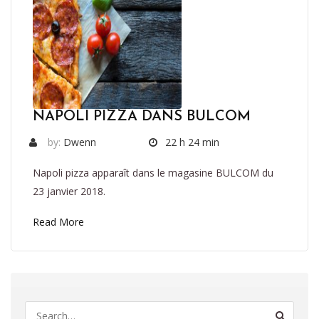
NAPOLI PIZZA DANS BULCOM
by:
Dwenn
22 h 24 min
Napoli pizza apparaît dans le magasine BULCOM du
23 janvier 2018.
Read More
S