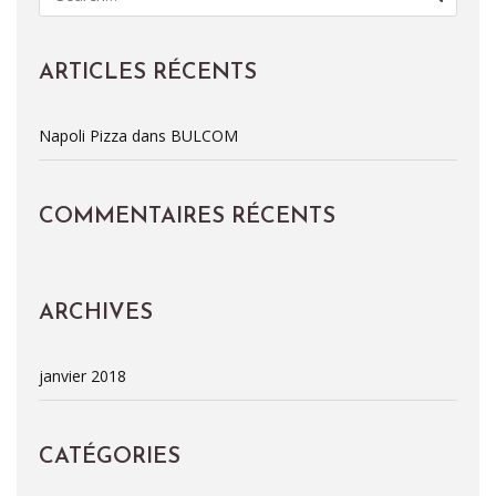
e
a
r
c
ARTICLES RÉCENTS
h
f
Napoli Pizza dans BULCOM
o
r
:
COMMENTAIRES RÉCENTS
ARCHIVES
janvier 2018
CATÉGORIES